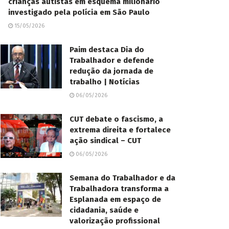
crianças autistas em esquema milionário
investigado pela polícia em São Paulo
15/05/2026
Paim destaca Dia do
Trabalhador e defende
redução da jornada de
trabalho | Notícias
06/05/2026
CUT debate o fascismo, a
extrema direita e fortalece
ação sindical – CUT
06/05/2026
Semana do Trabalhador e da
Trabalhadora transforma a
Esplanada em espaço de
cidadania, saúde e
valorização profissional