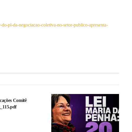
or-do-pl-da-negociacao-coletiva-no-setor-publico-apresenta-
icações Comitê
_115.pdf