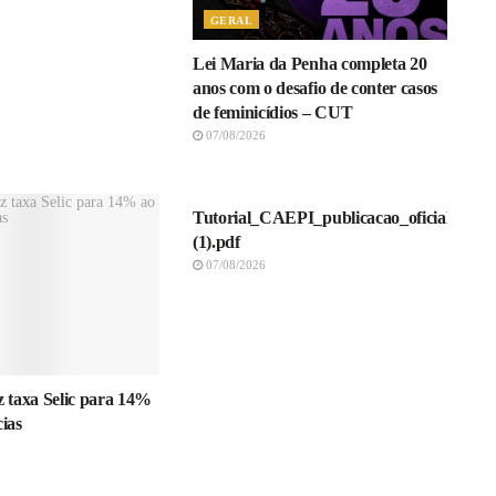
GERAL
Lei Maria da Penha completa 20
anos com o desafio de conter casos
de feminicídios – CUT
07/08/2026
NOTICIAS
Tutorial_CAEPI_publicacao_oficial_vf
(1).pdf
07/08/2026
 taxa Selic para 14%
cias