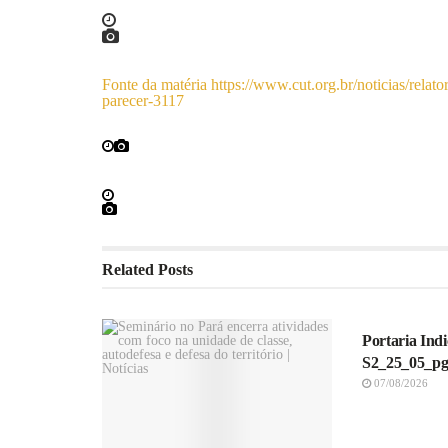
Fonte da matéria https://www.cut.org.br/noticias/relat
parecer-3117
Related
Posts
NOTICIAS
Portaria Ind
S2_25_05_pg
07/08/2026