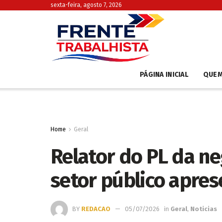
sexta-feira, agosto 7, 2026
PÁGINA INICIAL
QUE
Home
Geral
Relator do PL da ne
setor público apres
BY
REDACAO
05/07/2026
in
Geral
,
Noticias